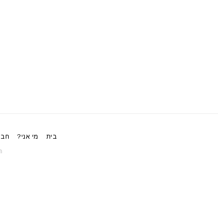
בית
מי אני?
חבי